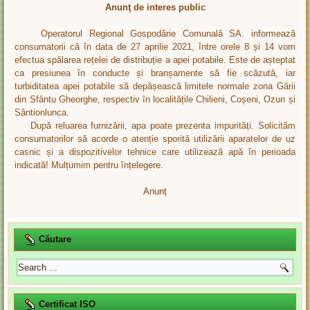
Anunţ de interes public
Operatorul Regional Gospodărie Comunală SA. informează
consumatorii că în data de 27 aprilie 2021, între orele 8 și 14 vom
efectua spălarea rețelei de distribuție a apei potabile. Este de așteptat
ca presiunea în conducte și branșamente să fie scăzută, iar
turbiditatea apei potabile să depășească limitele normale zona Gării
din Sfântu Gheorghe, respectiv în localitățile Chilieni, Coșeni, Ozun și
Sântionlunca.
După reluarea furnizării, apa poate prezenta impurități. Solicităm
consumatorilor să acorde o atenție sporită utilizării aparatelor de uz
casnic și a dispozitivelor tehnice care utilizează apă în perioada
indicată! Mulțumim pentru înțelegere.
Anunț
Căutare
Certificat ISO