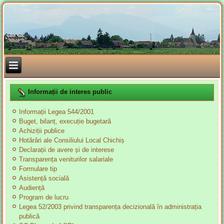
Informații de interes public
Informații Legea 544/2001
Buget, bilanț, execuție bugetară
Achiziții publice
Hotărâri ale Consiliului Local Chichiș
Declarații de avere și de interese
Transparența veniturilor salariale
Formulare tip
Asistență socială
Audiență
Program de lucru
Legea 52/2003 privind transparența decizională în administrația
publică