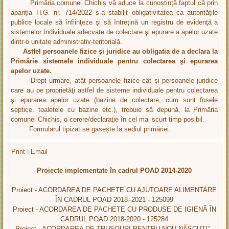
Primăria comunei Chichiș vă aduce la cunoștință faptul că prin
apariția H.G. nr. 714/2022 s-a stabilit obligativitatea ca autorităţile
publice locale să înfiinţeze şi să întreţină un registru de evidenţă a
sistemelor individuale adecvate de colectare şi epurare a apelor uzate
dintr-o unitate administrativ-teritorială.
Astfel persoanele fizice şi juridice au obligatia de a declara la
Primărie sistemele individuale pentru colectarea şi epurarea
apelor uzate.
Drept urmare, atât persoanele fizice cât şi persoanele juridice
care au pe proprietăţi astfel de sisteme individuale pentru colectarea
şi epurarea apelor uzate (bazine de colectare, cum sunt fosele
septice, toaletele cu bazine etc.), trebuie să depună, la Primăria
comunei Chichis, o cerere/declaraţie în cel mai scurt timp posibil.
Formularul tipizat se gasește la sediul primăriei.
Print
|
Email
Proiecte implementate în cadrul POAD 2014-2020
Proiect - ACORDAREA DE PACHETE CU AJUTOARE ALIMENTARE
ÎN CADRUL POAD 2018–2021 - 125099
Proiect - ACORDAREA DE PACHETE CU PRODUSE DE IGIENĂ ÎN
CADRUL POAD 2018-2020 - 125284
Proiect - ACORDAREA DE TRUSOURI PENTRU NOU-NĂSCUȚI” -