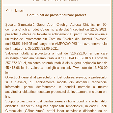
Print
|
Email
Comunicat de presa finalizare proiect
Școala Gimnazială Gabor Aron Chichiș, Adresa Chichis, nr. 99,
comuna Chichis, judet Covasna, a derulat începând cu 22.09.2021,
proiectul „Dotarea cu tablete si echipament IT pentru scoala on-line a
unitatilor de invatamant din Comuna Chichis din Judetul Covasna”
cod SMIS 144195 cofinanțat prin AMPOC/OIPSI în baza contractului
de finanțare nr. 359/233t/22.09.2021.
Valoarea totală a proiectului a fost de 316,291.05 lei din care
asistență financiară nerambursabilă din FEDR/FC/FSE/ILMT a fost de
257,372.39 lei, valoarea nerambursabilă din bugetul naționala fost de
45,418.66 lei iar valoarea neeligibila inclusiv TVA este de 13,500.00
lei.
Obiectivul general al proiectului a fost dotarea elevilor, a profesorilor
si a claselor, cu echipamente mobile din domeniul tehnologiei
informatiei pentru desfasurarea in conditii normale a tuturor
activitatilor didactice necesare procesului de invatamant in sistem on-
line.
Scopul proiectului a fost desfasurarea in bune conditii a activitatilor
didactice, respectiv asigurea capacitatii tehnologice, in cadrul Scolii
Gimnaziale „Gábor Áron”, astfel incat activitatile didactice sa se