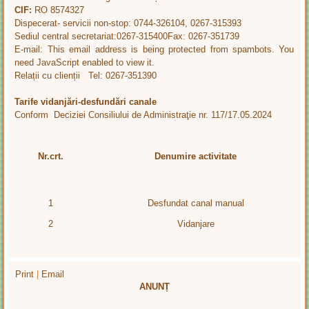
CIF:
RO 8574327
Dispecerat- servicii non-stop: 0744-326104, 0267-315393
Sediul central secretariat:0267-315400Fax: 0267-351739
E-mail:
This email address is being protected from spambots. You
need JavaScript enabled to view it.
Relații cu clienții Tel: 0267-351390
Tarife vidanjări-desfundări canale
Conform Deciziei Consiliului de Administraţie nr. 117/17.05.2024
Nr.crt.
Denumire activitate
1
Desfundat canal manual
2
Vidanjare
Print
|
Email
ANUNȚ