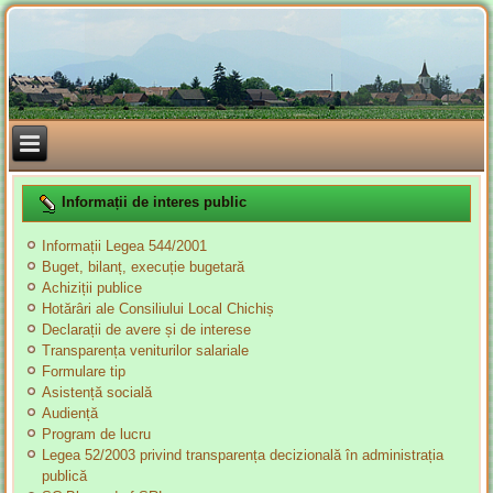
Informații de interes public
Informații Legea 544/2001
Buget, bilanț, execuție bugetară
Achiziții publice
Hotărâri ale Consiliului Local Chichiș
Declarații de avere și de interese
Transparența veniturilor salariale
Formulare tip
Asistență socială
Audiență
Program de lucru
Legea 52/2003 privind transparența decizională în administrația
publică