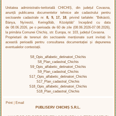
Unitatea administrativ-teritorială CHICHIȘ, din județul Covasna,
anunță publicarea documentelor tehnice ale cadastrului pentru
sectoarele cadastrale nr.
8, 9, 17, 18
, privind tarlalele: “Békástó,
Bánya, Nyírestó, Keringőláb, Középláb” începând cu data
de 08.06.2026, pe o perioada de 60 de zile (08.06.2026-07.08.2026),
la primăria Comunei Chichiș, str. Europa, nr. 103, județul Covasna.
Proprietarii de terenuri din sectoarele menționate sunt invitați în
această perioadă pentru consultarea documentației și depunerea
eventualelor contestații.
S8_Opis_alfabetic_detinatori_Chichis
S8_Plan_cadastral_Chichis
S9_Opis_alfabetic_detinatori_Chichis
S9_Plan_cadastral_Chichis
S17_Opis_alfabetic_detinatori_Chichis
S17_Plan_cadastral_Chichis
S18_Opis_alfabetic_detinatori_Chichis
S18_Plan_cadastral_Chichis
Print
|
Email
PUBLISERV CHICHIȘ S.R.L.