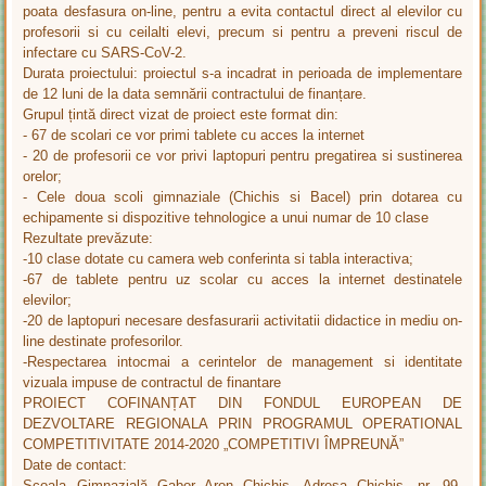
poata desfasura on-line, pentru a evita contactul direct al elevilor cu
profesorii si cu ceilalti elevi, precum si pentru a preveni riscul de
infectare cu SARS-CoV-2.
Durata proiectului: proiectul s-a incadrat in perioada de implementare
de 12 luni de la data semnării contractului de finanțare.
Grupul țintă direct vizat de proiect este format din:
- 67 de scolari ce vor primi tablete cu acces la internet
- 20 de profesorii ce vor privi laptopuri pentru pregatirea si sustinerea
orelor;
- Cele doua scoli gimnaziale (Chichis si Bacel) prin dotarea cu
echipamente si dispozitive tehnologice a unui numar de 10 clase
Rezultate prevăzute:
-10 clase dotate cu camera web conferinta si tabla interactiva;
-67 de tablete pentru uz scolar cu acces la internet destinatele
elevilor;
-20 de laptopuri necesare desfasurarii activitatii didactice in mediu on-
line destinate profesorilor.
-Respectarea intocmai a cerintelor de management si identitate
vizuala impuse de contractul de finantare
PROIECT COFINANȚAT DIN FONDUL EUROPEAN DE
DEZVOLTARE REGIONALA PRIN PROGRAMUL OPERATIONAL
COMPETITIVITATE 2014-2020 „COMPETITIVI ÎMPREUNĂ”
Date de contact:
Școala Gimnazială Gabor Aron Chichiș, Adresa Chichis, nr. 99,