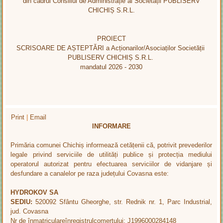
din cadrul Consiliul de Administrație al Societății PUBLISERV
CHICHIȘ S.R.L.
PROIECT
SCRISOARE DE AȘTEPTĂRI a Acționarilor/Asociaților Societății
PUBLISERV CHICHIȘ S.R.L.
mandatul 2026 - 2030
Print
|
Email
INFORMARE
Primăria comunei Chichiș informează cetățenii că, potrivit prevederilor
legale privind serviciile de utilități publice și protecția mediului
operatorul autorizat pentru efectuarea serviciilor de vidanjare și
desfundare a canalelor pe raza județului Covasna este:
HYDROKOV SA
SEDIU:
520092 Sfântu Gheorghe, str. Rednik nr. 1, Parc Industrial,
jud. Covasna
Nr de înmatriculareînregistrulcomerțului: J1996000284148