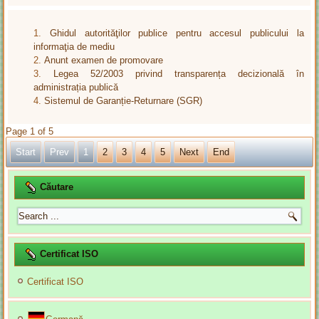
Ghidul autorităţilor publice pentru accesul publicului la
informaţia de mediu
Anunt examen de promovare
Legea 52/2003 privind transparența decizională în
administrația publică
Sistemul de Garanție-Returnare (SGR)
Page 1 of 5
Start
Prev
1
2
3
4
5
Next
End
Căutare
Certificat ISO
Certificat ISO