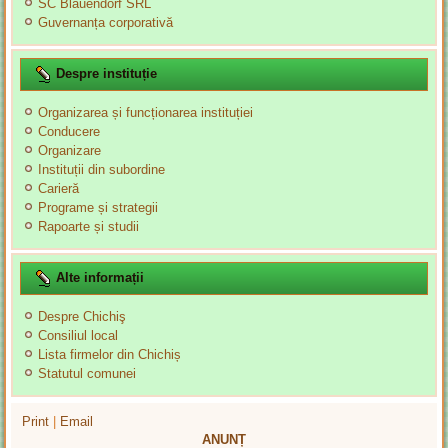
SC Blauendorf SRL
Guvernanța corporativă
Despre instituție
Organizarea și funcționarea instituției
Conducere
Organizare
Instituții din subordine
Carieră
Programe și strategii
Rapoarte și studii
Alte informații
Despre Chichiş
Consiliul local
Lista firmelor din Chichiș
Statutul comunei
Print
|
Email
ANUNȚ