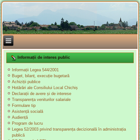
Informații de interes public
Informații Legea 544/2001
Buget, bilanț, execuție bugetară
Achiziții publice
Hotărâri ale Consiliului Local Chichiș
Declarații de avere și de interese
Transparența veniturilor salariale
Formulare tip
Asistență socială
Audiență
Program de lucru
Legea 52/2003 privind transparența decizională în administrația
publică