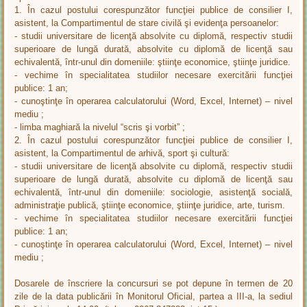
1. În cazul postului corespunzător funcţiei publice de consilier I,
asistent, la Compartimentul de stare civilă şi evidenţa persoanelor:
- studii universitare de licenţă absolvite cu diplomă, respectiv studii
superioare de lungă durată, absolvite cu diplomă de licenţă sau
echivalentă, într-unul din domeniile: ştiinţe economice, ştiinţe juridice.
- vechime în specialitatea studiilor necesare exercitării funcţiei
publice: 1 an;
- cunoştinţe în operarea calculatorului (Word, Excel, Internet) – nivel
mediu ;
- limba maghiară la nivelul “scris şi vorbit” ;
2. În cazul postului corespunzător funcţiei publice de consilier I,
asistent, la Compartimentul de arhivă, sport şi cultură:
- studii universitare de licenţă absolvite cu diplomă, respectiv studii
superioare de lungă durată, absolvite cu diplomă de licenţă sau
echivalentă, într-unul din domeniile: sociologie, asistenţă socială,
administraţie publică, ştiinţe economice, ştiinţe juridice, arte, turism.
- vechime în specialitatea studiilor necesare exercitării funcţiei
publice: 1 an;
- cunoştinţe în operarea calculatorului (Word, Excel, Internet) – nivel
mediu ;
Dosarele de înscriere la concursuri se pot depune în termen de 20
zile de la data publicării în Monitorul Oficial, partea a III-a, la sediul