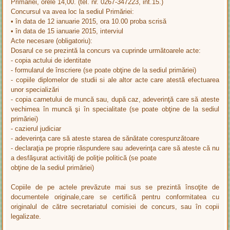
Primăriei, orele 14,00. (tel. nr. 0267-347223, int.15.)
Concursul va avea loc la sediul Primăriei:
• în data de 12 ianuarie 2015, ora 10.00 proba scrisă
• în data de 15 ianuarie 2015, interviul
Acte necesare (obligatoriu):
Dosarul ce se prezintă la concurs va cuprinde următoarele acte:
- copia actului de identitate
- formularul de înscriere (se poate obţine de la sediul primăriei)
- copiile diplomelor de studii si ale altor acte care atestă efectuarea
unor specializări
- copia carnetului de muncă sau, după caz, adeverinţă care să ateste
vechimea în muncă şi în specialitate (se poate obţine de la sediul
primăriei)
- cazierul judiciar
- adeverinţa care să ateste starea de sănătate corespunzătoare
- declaraţia pe proprie răspundere sau adeverinţa care să ateste că nu
a desfăşurat activităţi de poliţie politică (se poate
obţine de la sediul primăriei)
Copiile de pe actele prevăzute mai sus se prezintă însoţite de
documentele originale,care se certifică pentru conformitatea cu
originalul de către secretariatul comisiei de concurs, sau în copii
legalizate.