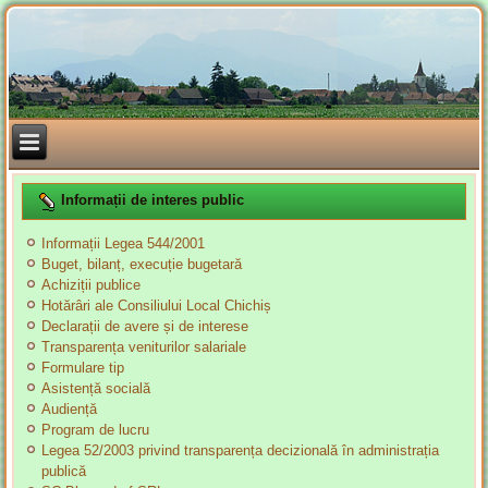
Informații de interes public
Informații Legea 544/2001
Buget, bilanț, execuție bugetară
Achiziții publice
Hotărâri ale Consiliului Local Chichiș
Declarații de avere și de interese
Transparența veniturilor salariale
Formulare tip
Asistență socială
Audiență
Program de lucru
Legea 52/2003 privind transparența decizională în administrația
publică