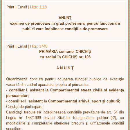
Print
|
Email
| Hits: 1118
ANUNȚ
examen de promovare în grad profesional pentru funcționarii
publici care îndplinesc condițiile de promovare
Print
|
Email
| Hits: 3746
PRIMĂRIA comunei CHICHIŞ
cu sediul în CHICHIŞ nr. 103
A N U N Ţ
Organizează concurs pentru ocuparea funcţiei publice de execuţie
vacantă din cadrul aparatului propriu al primarului:
- consilier I, asistent la Compartimentul starea civilă şi evidenţa
persoanelor;
- consilier I, asistent la Compartimentul arhivă, sport şi cultură;
Condiţii de participare:
Candidaţii trebuie să îndeplinească condiţiile prevăzute de art. 54 din
Legea nr. 188/1999 privind Statutul funcţionarilor publici (r2), cu
modificările şi completările ulterioare precum şi următoarele condiţii
specifice: