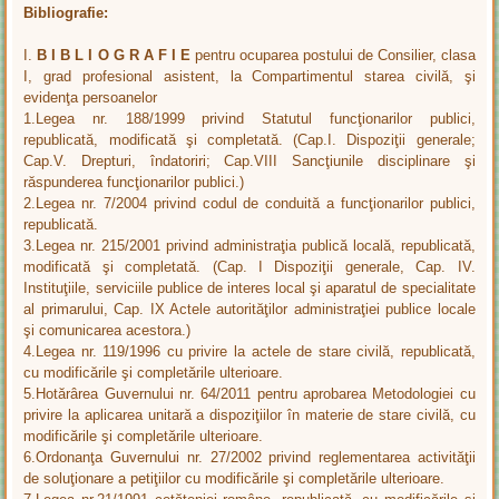
Bibliografie:
I.
B I B L I O G R A F I E
pentru ocuparea postului de Consilier, clasa
I, grad profesional asistent, la Compartimentul starea civilă, şi
evidenţa persoanelor
1.Legea nr. 188/1999 privind Statutul funcţionarilor publici,
republicată, modificată şi completată. (Cap.I. Dispoziţii generale;
Cap.V. Drepturi, îndatoriri; Cap.VIII Sancţiunile disciplinare şi
răspunderea funcţionarilor publici.)
2.Legea nr. 7/2004 privind codul de conduită a funcţionarilor publici,
republicată.
3.Legea nr. 215/2001 privind administraţia publică locală, republicată,
modificată şi completată. (Cap. I Dispoziţii generale, Cap. IV.
Instituţiile, serviciile publice de interes local şi aparatul de specialitate
al primarului, Cap. IX Actele autorităţilor administraţiei publice locale
şi comunicarea acestora.)
4.Legea nr. 119/1996 cu privire la actele de stare civilă, republicată,
cu modificările şi completările ulterioare.
5.Hotărârea Guvernului nr. 64/2011 pentru aprobarea Metodologiei cu
privire la aplicarea unitară a dispoziţiilor în materie de stare civilă, cu
modificările şi completările ulterioare.
6.Ordonanţa Guvernului nr. 27/2002 privind reglementarea activităţii
de soluţionare a petiţiilor cu modificările şi completările ulterioare.