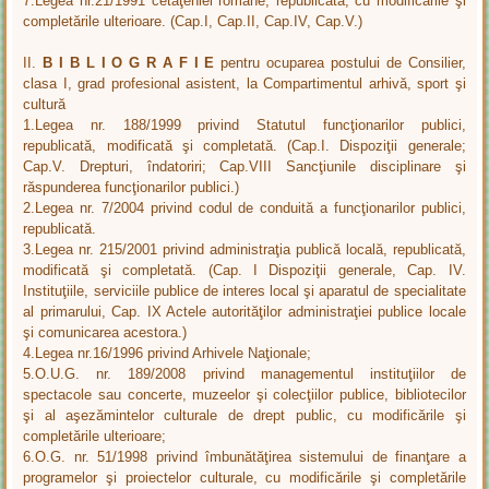
7.Legea nr.21/1991 cetăţeniei române, republicată, cu modificările şi
completările ulterioare. (Cap.I, Cap.II, Cap.IV, Cap.V.)
II.
B I B L I O G R A F I E
pentru ocuparea postului de Consilier,
clasa I, grad profesional asistent, la Compartimentul arhivă, sport şi
cultură
1.Legea nr. 188/1999 privind Statutul funcţionarilor publici,
republicată, modificată şi completată. (Cap.I. Dispoziţii generale;
Cap.V. Drepturi, îndatoriri; Cap.VIII Sancţiunile disciplinare şi
răspunderea funcţionarilor publici.)
2.Legea nr. 7/2004 privind codul de conduită a funcţionarilor publici,
republicată.
3.Legea nr. 215/2001 privind administraţia publică locală, republicată,
modificată şi completată. (Cap. I Dispoziţii generale, Cap. IV.
Instituţiile, serviciile publice de interes local şi aparatul de specialitate
al primarului, Cap. IX Actele autorităţilor administraţiei publice locale
şi comunicarea acestora.)
4.Legea nr.16/1996 privind Arhivele Naţionale;
5.O.U.G. nr. 189/2008 privind managementul instituţiilor de
spectacole sau concerte, muzeelor şi colecţiilor publice, bibliotecilor
şi al aşezămintelor culturale de drept public, cu modificările şi
completările ulterioare;
6.O.G. nr. 51/1998 privind îmbunătăţirea sistemului de finanţare a
programelor şi proiectelor culturale, cu modificările şi completările