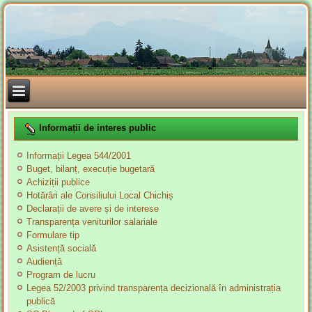
Informații de interes public
Informații Legea 544/2001
Buget, bilanț, execuție bugetară
Achiziții publice
Hotărâri ale Consiliului Local Chichiș
Declarații de avere și de interese
Transparența veniturilor salariale
Formulare tip
Asistență socială
Audiență
Program de lucru
Legea 52/2003 privind transparența decizională în administrația
publică