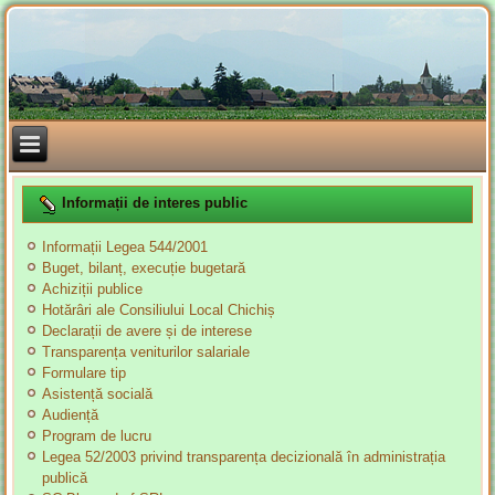
Informații de interes public
Informații Legea 544/2001
Buget, bilanț, execuție bugetară
Achiziții publice
Hotărâri ale Consiliului Local Chichiș
Declarații de avere și de interese
Transparența veniturilor salariale
Formulare tip
Asistență socială
Audiență
Program de lucru
Legea 52/2003 privind transparența decizională în administrația
publică