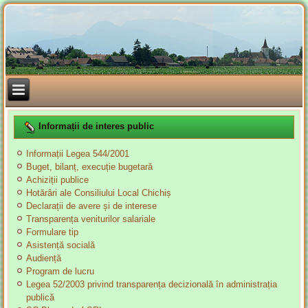
Informații de interes public
Informații Legea 544/2001
Buget, bilanț, execuție bugetară
Achiziții publice
Hotărâri ale Consiliului Local Chichiș
Declarații de avere și de interese
Transparența veniturilor salariale
Formulare tip
Asistență socială
Audiență
Program de lucru
Legea 52/2003 privind transparența decizională în administrația
publică