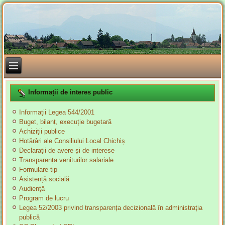
Informații de interes public
Informații Legea 544/2001
Buget, bilanț, execuție bugetară
Achiziții publice
Hotărâri ale Consiliului Local Chichiș
Declarații de avere și de interese
Transparența veniturilor salariale
Formulare tip
Asistență socială
Audiență
Program de lucru
Legea 52/2003 privind transparența decizională în administrația
publică