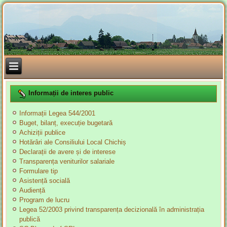
Informații de interes public
Informații Legea 544/2001
Buget, bilanț, execuție bugetară
Achiziții publice
Hotărâri ale Consiliului Local Chichiș
Declarații de avere și de interese
Transparența veniturilor salariale
Formulare tip
Asistență socială
Audiență
Program de lucru
Legea 52/2003 privind transparența decizională în administrația
publică