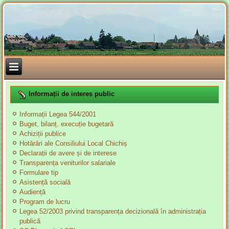
Informații de interes public
Informații Legea 544/2001
Buget, bilanț, execuție bugetară
Achiziții publice
Hotărâri ale Consiliului Local Chichiș
Declarații de avere și de interese
Transparența veniturilor salariale
Formulare tip
Asistență socială
Audiență
Program de lucru
Legea 52/2003 privind transparența decizională în administrația
publică