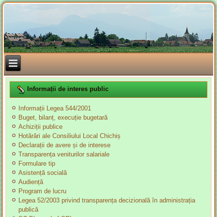
Informații de interes public
Informații Legea 544/2001
Buget, bilanț, execuție bugetară
Achiziții publice
Hotărâri ale Consiliului Local Chichiș
Declarații de avere și de interese
Transparența veniturilor salariale
Formulare tip
Asistență socială
Audiență
Program de lucru
Legea 52/2003 privind transparența decizională în administrația
publică