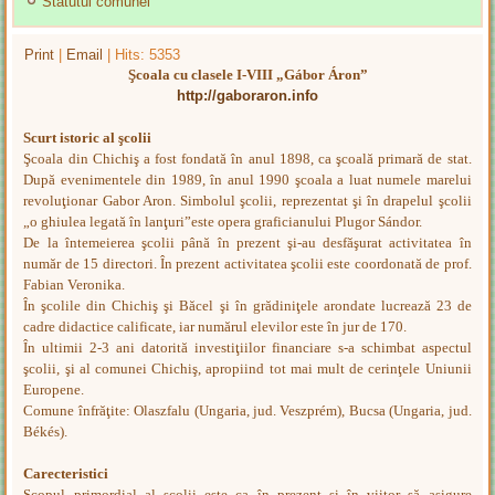
Statutul comunei
Print
|
Email
| Hits: 5353
Şcoala cu clasele I-VIII „Gábor Áron”
http://gaboraron.info
Scurt istoric al şcolii
Şcoala din Chichiş a fost fondată în anul 1898, ca şcoală primară de stat.
După evenimentele din 1989, în anul 1990 şcoala a luat numele marelui
revoluţionar Gabor Aron. Simbolul şcolii, reprezentat şi în drapelul şcolii
„o ghiulea legată în lanţuri”este opera graficianului Plugor Sándor.
De la întemeierea şcolii până în prezent şi-au desfăşurat activitatea în
număr de 15 directori. În prezent activitatea şcolii este coordonată de prof.
Fabian Veronika.
În şcolile din Chichiş şi Băcel şi în grădiniţele arondate lucrează 23 de
cadre didactice calificate, iar numărul elevilor este în jur de 170.
În ultimii 2-3 ani datorită investiţiilor financiare s-a schimbat aspectul
şcolii, şi al comunei Chichiş, apropiind tot mai mult de cerinţele Uniunii
Europene.
Comune înfrăţite: Olaszfalu (Ungaria, jud. Veszprém), Bucsa (Ungaria, jud.
Békés).
Carecteristici
Scopul primordial al şcolii este ca în prezent şi în viitor să asigure