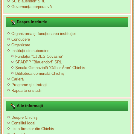
SC Blauendorf SRL
Guvernanța corporativă
Despre instituție
Organizarea și funcționarea instituției
Conducere
Organizare
Instituții din subordine
Fundația ”CJDES Covasna”
SPADPP ”Blauendorf” SRL
Şcoala Gimnazială ”Gábor Áron” Chichiș
Biblioteca comunală Chichiș
Carieră
Programe și strategii
Rapoarte și studii
Alte informații
Despre Chichiş
Consiliul local
Lista firmelor din Chichiș