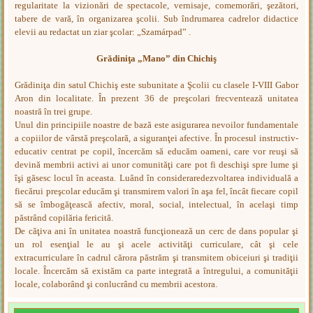
regularitate la vizionări de spectacole, vernisaje, comemorări, şezători,
tabere de vară, în organizarea şcolii. Sub îndrumarea cadrelor didactice
elevii au redactat un ziar şcolar: „Szamárpad” .
Grădiniţa „Mano” din Chichiş
Grădiniţa din satul Chichiş este subunitate a Şcolii cu clasele I-VIII Gabor
Aron din localitate. În prezent 36 de preşcolari frecventează unitatea
noastră în trei grupe.
Unul din principiile noastre de bază este asigurarea nevoilor fundamentale
a copiilor de vârstă preşcolară, a siguranţei afective. În procesul instructiv-
educativ centrat pe copil, încercăm să educăm oameni, care vor reuşi să
devină membrii activi ai unor comunităţi care pot fi deschişi spre lume şi
îşi găsesc locul în aceasta. Luând în consideraredezvoltarea individuală a
fiecărui preşcolar educăm şi transmirem valori în aşa fel, încât fiecare copil
să se îmbogăţească afectiv, moral, social, intelectual, în acelaşi timp
păstrând copilăria fericită.
De căţiva ani în unitatea noastră funcţionează un cerc de dans popular şi
un rol esenţial le au şi acele activităţi curriculare, cât şi cele
extracurriculare în cadrul cărora păstrăm şi transmitem obiceiuri şi tradiţii
locale. Încercăm să existăm ca parte integrată a întregului, a comunităţii
locale, colaborând şi conlucrând cu membrii acestora.