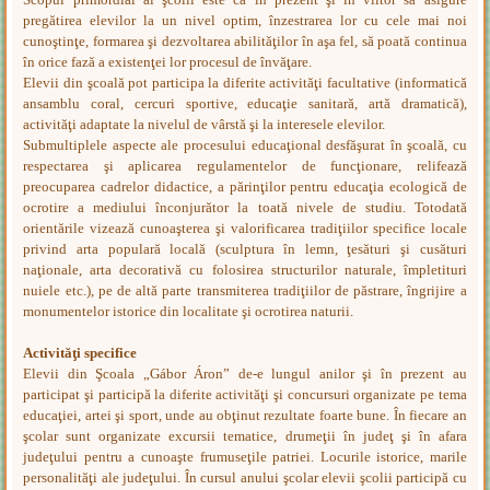
pregătirea elevilor la un nivel optim, înzestrarea lor cu cele mai noi
cunoştinţe, formarea şi dezvoltarea abilităţilor în aşa fel, să poată continua
în orice fază a existenţei lor procesul de învăţare.
Elevii din şcoală pot participa la diferite activităţi facultative (informatică
ansamblu coral, cercuri sportive, educaţie sanitară, artă dramatică),
activităţi adaptate la nivelul de vârstă şi la interesele elevilor.
Submultiplele aspecte ale procesului educaţional desfăşurat în şcoală, cu
respectarea şi aplicarea regulamentelor de funcţionare, relifează
preocuparea cadrelor didactice, a părinţilor pentru educaţia ecologică de
ocrotire a mediului înconjurător la toată nivele de studiu. Totodată
orientările vizează cunoaşterea şi valorificarea tradiţiilor specifice locale
privind arta populară locală (sculptura în lemn, ţesături şi cusături
naţionale, arta decorativă cu folosirea structurilor naturale, împletituri
nuiele etc.), pe de altă parte transmiterea tradiţiilor de păstrare, îngrijire a
monumentelor istorice din localitate şi ocrotirea naturii.
Activităţi specifice
Elevii din Şcoala „Gábor Áron” de-e lungul anilor şi în prezent au
participat şi participă la diferite activităţi şi concursuri organizate pe tema
educaţiei, artei şi sport, unde au obţinut rezultate foarte bune. În fiecare an
şcolar sunt organizate excursii tematice, drumeţii în judeţ şi în afara
judeţului pentru a cunoaşte frumuseţile patriei. Locurile istorice, marile
personalităţi ale judeţului. În cursul anului şcolar elevii şcolii participă cu